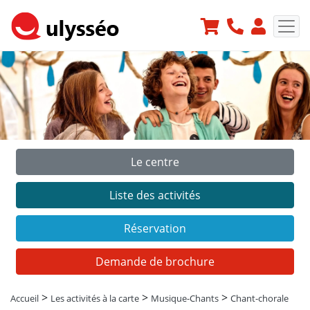
Le centre
Précédent
Suiv
Liste des activités
Réservation
Demande de brochure
>
>
>
Accueil
Les activités à la carte
Musique-Chants
Chant-chorale