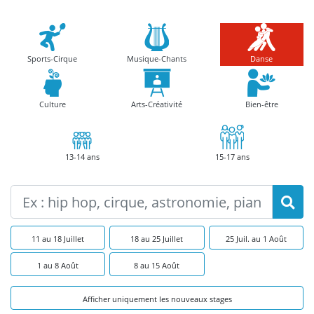
Sports-Cirque
Musique-Chants
Danse
Culture
Arts-Créativité
Bien-être
13-14 ans
15-17 ans
11 au 18 Juillet
18 au 25 Juillet
25 Juil. au 1 Août
1 au 8 Août
8 au 15 Août
Afficher uniquement les nouveaux stages