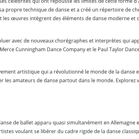
célébrités qui ont repoussé les limites de cette forme d'a
a propre technique de danse et a créé un répertoire de cho
 les œuvres intègrent des éléments de danse moderne et d
oluer avec de nouveaux chorégraphes et interprètes qui ap
Merce Cunningham Dance Company et le Paul Taylor Dance
ment artistique qui a révolutionné le monde de la danse en 
ciner les amateurs de danse partout dans le monde. Explorez 
danse de ballet apparu quasi simultanément en Allemagne et
istes voulant se libérer du cadre rigide de la danse classiq