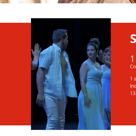
1
Co
1 
In
13