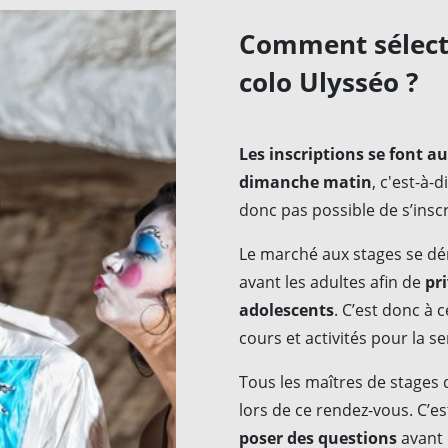
Comment sélecti
colo Ulysséo ?
Les inscriptions se font 
dimanche matin
, c'est-à-d
donc pas possible de s’insc
Le marché aux stages se d
avant les adultes afin de
pri
adolescents
. C’est donc à 
cours et activités pour la 
Tous les maîtres de stages 
lors de ce rendez-vous. C’es
poser des questions
avant d