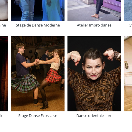
ine
Stage de Danse Moderne
Atelier Impro danse
S
le
Stage Danse Ecossaise
Danse orientale libre