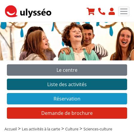
Le centre
Précédent
Suiv
Liste des activités
Réservation
Demande de brochure
>
>
>
Accueil
Les activités à la carte
Culture
Sciences-culture