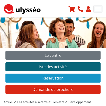
Le centre
Précédent
Suiv
Liste des activités
Réservation
Demande de brochure
>
>
>
Accueil
Les activités à la carte
Bien-être
Développement