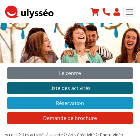
Le centre
Précédent
Suiv
Liste des activités
Réservation
Demande de brochure
>
>
>
Accueil
Les activités à la carte
Arts-Créativité
Photo-vidéo-