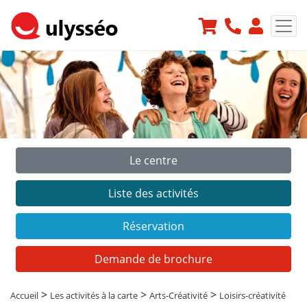
Le centre
Précédent
Suiv
Liste des activités
Réservation
Demande de brochure
>
>
>
Accueil
Les activités à la carte
Arts-Créativité
Loisirs-créativité