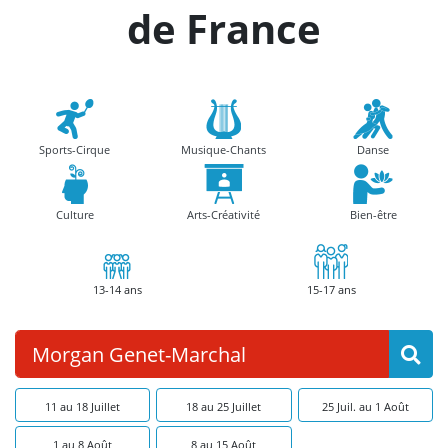
de France
Sports-Cirque
Musique-Chants
Danse
Culture
Arts-Créativité
Bien-être
13-14 ans
15-17 ans
11 au 18 Juillet
18 au 25 Juillet
25 Juil. au 1 Août
1 au 8 Août
8 au 15 Août