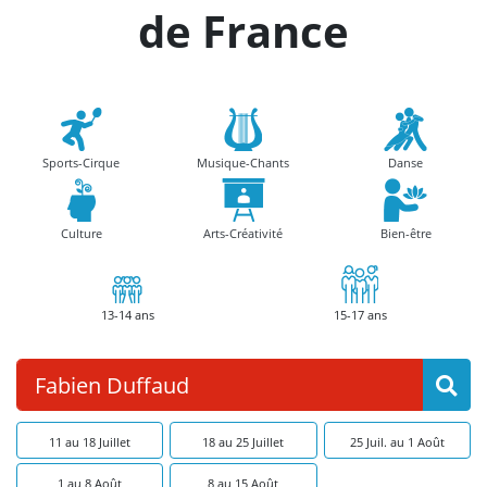
de France
Sports-Cirque
Musique-Chants
Danse
Culture
Arts-Créativité
Bien-être
13-14 ans
15-17 ans
11 au 18 Juillet
18 au 25 Juillet
25 Juil. au 1 Août
1 au 8 Août
8 au 15 Août